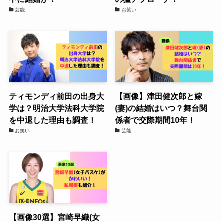
芸能
お笑い
ティモンディ前田の出身大
【画像】津田健次郎と嫁
学は？明治大学法科大学院
(妻)の結婚はいつ？舞台関
を中退した理由も調査！
係者で交際期間10年！
お笑い
芸能
【画像30選】宮崎早織(女