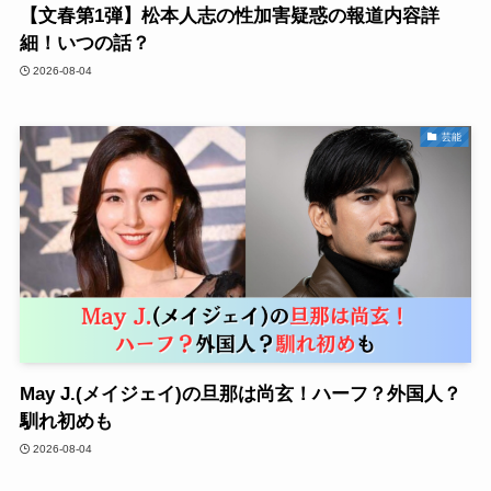
【文春第1弾】松本人志の性加害疑惑の報道内容詳
細！いつの話？
2026-08-04
芸能
May J.(メイジェイ)の旦那は尚玄！ハーフ？外国人？
馴れ初めも
2026-08-04