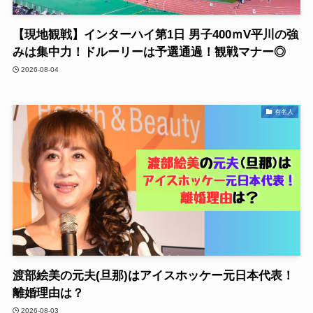
【現地観戦】インターハイ第1日 男子400ｍV平川の強
みは集中力！ドルーリーは予選通過！観戦マナー◎
2026-08-04
有名人
渡部絵美の元夫(旦那)はアイスホッケー元日本代表！
離婚理由は？
2026-08-03