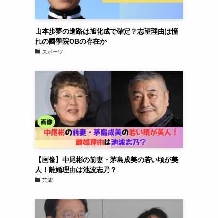
山本歩夢の進路は旭化成で確定？志望理由は憧
れの國學院OBの存在か
スポーツ
【画像】中尾彬の前妻・茅島成美の若い頃が美
人！離婚理由は池波志乃？
芸能