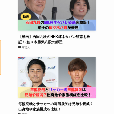
【動画】石田九段のNHK杯ネタバレ疑惑を検
証！(佐々木勇気八段の師匠)
有名人
毎熊克哉とサッカーの毎熊晟矢は兄弟や親戚？
出身地や家族構成を比較！