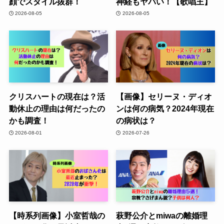
顔でスタイル抜群！
神経もヤバい！【歌唱王】
2026-08-05
2026-08-05
クリスハートの現在は？活
【画像】セリーヌ・ディオ
動休止の理由は何だったの
ンは何の病気？2024年現在
かも調査！
の病状は？
2026-08-01
2026-07-26
【時系列画像】小室哲哉の
萩野公介とmiwaの離婚理