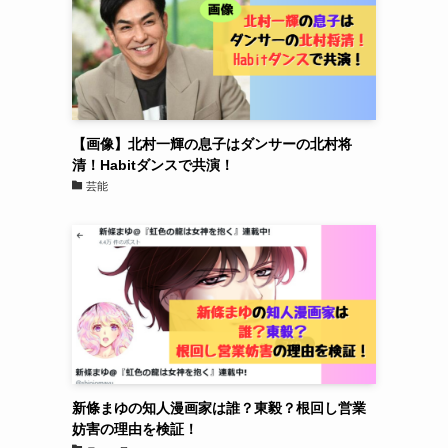
【画像】北村一輝の息子はダンサーの北村将
清！Habitダンスで共演！
芸能
新條まゆの知人漫画家は誰？東毅？根回し営業
妨害の理由を検証！