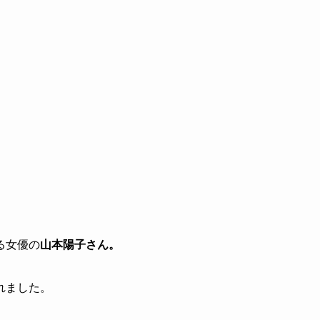
る女優の
山本陽子さん。
れました。