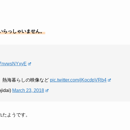
いらっしゃいません。
co/7nvwsNYxyE
、熱海暮らしの映像など
pic.twitter.com/jKocdpVRb4
dai)
March 23, 2018
れたようです。