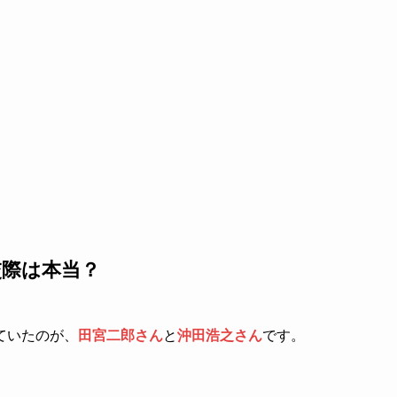
交際は本当？
ていたのが、
田宮二郎さん
と
沖田浩之さん
です。