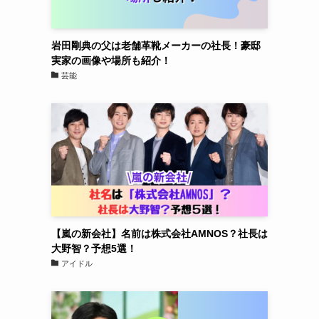
岩田剛典の父は老舗革靴メーカーの社長！豪邸
実家の画像や場所も紹介！
芸能
【嵐の新会社】名前は株式会社AMNOS？社長は
大野智？予想5選！
アイドル