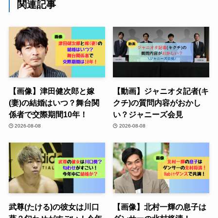
関連記事
【画像】津田健次郎と嫁
【動画】ジャニオタ記者(キ
(妻)の結婚はいつ？舞台関
クチ)の質問内容がおかし
係者で交際期間10年！
い？ジャニーズ会見
2026-08-08
2026-08-08
武尊(たける)の彼女は川口
【画像】北村一輝の息子は