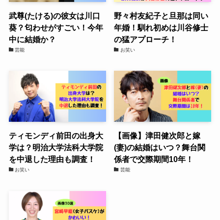
武尊(たける)の彼女は川口
野々村友紀子と旦那は同い
葵？匂わせがすごい！今年
年婚！馴れ初めは川谷修士
中に結婚か？
の猛アプローチ！
芸能
お笑い
ティモンディ前田の出身大
【画像】津田健次郎と嫁
学は？明治大学法科大学院
(妻)の結婚はいつ？舞台関
を中退した理由も調査！
係者で交際期間10年！
お笑い
芸能