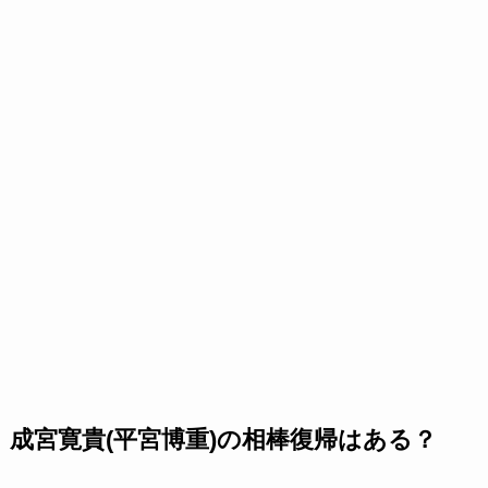
成宮寛貴(平宮博重)の相棒復帰はある？