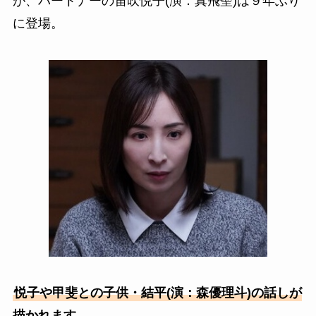
が、パートナーの笛吹悦子(演：真飛聖)は９年ぶり
に登場。
悦子や甲斐との子供・結平(演：森優理斗)の話しが
描かれます。