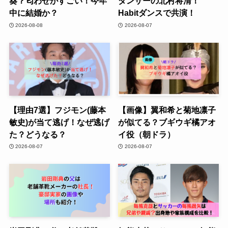
葵？匂わせがすごい！今年
ダンサーの北村将清！
中に結婚か？
Habitダンスで共演！
2026-08-08
2026-08-07
【理由7選】フジモン(藤本
【画像】翼和希と菊地凛子
敏史)が当て逃げ！なぜ逃げ
が似てる？ブギウギ橘アオ
た？どうなる？
イ役（朝ドラ）
2026-08-07
2026-08-07